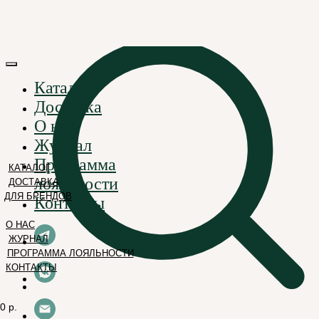
Каталог
Доставка
О нас
Журнал
Программа
КАТАЛОГ
лояльности
ДОСТАВКА
ДЛЯ БРЕНДОВ
Контакты
О НАС
ЖУРНАЛ
ПРОГРАММА ЛОЯЛЬНОСТИ
КОНТАКТЫ
0 р.