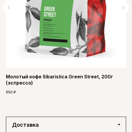
Молотый кофе Sibaristica Green Street, 200г
Мо
(эспрессо)
(Д
650
₽
65