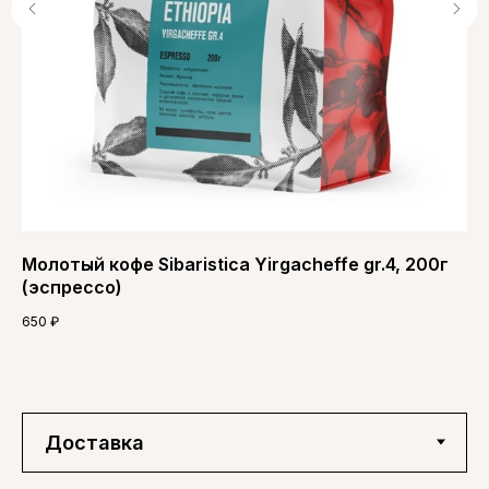
ne,
Молотый кофе Sibaristica Yirgacheffe gr.4, 200г
Мо
(эспрессо)
(э
650
₽
65