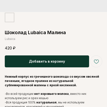
Шоколад Lubaica Малина
Lubaica
420
₽
Добавить в корзину
Нежный корпус из гречишного шоколада со вкусом овсяной
печеньки, ягодное пралине из натуральной
сублимированной малины с яркой кислинкой.
-Во всей продукции
нет коровьего молока
, вместо них
используем рис и орех кешью
-Вся продукция 100%
натуральная
, мы не используем
консервантов, красителей и улучшителей