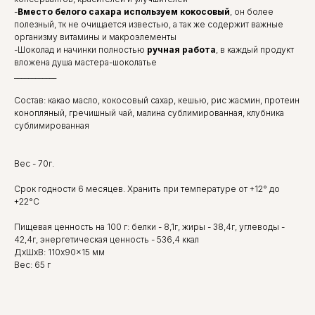
-
Вместо белого сахара используем кокосовый
, он более
полезный, тк не очищается известью, а так же содержит важные
организму витамины и макроэлементы
-Шоколад и начинки полностью
ручная работа
, в каждый продукт
вложена душа мастера-шоколатье
____________
Состав: какао масло, кокосовый сахар, кешью, рис жасмин, протеин
конопляный, гречишный чай, малина сублимированная, клубника
сублимированная
Вес - 70г.
Срок годности 6 месяцев. Хранить при температуре от +12° до
+22°С
Пищевая ценность на 100 г: белки - 8,1г, жиры - 38,4г, углеводы -
42,4г, энергетическая ценность - 536,4 ккал
ДxШxВ: 110x90x15 мм
Вес: 65 г