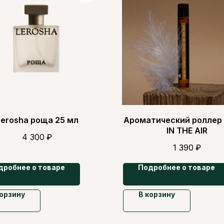
Lerosha роща 25 мл
Ароматический роллер
IN THE AIR
4 300
₽
1 390
₽
дробнее о товаре
Подробнее о товаре
корзину
В корзину