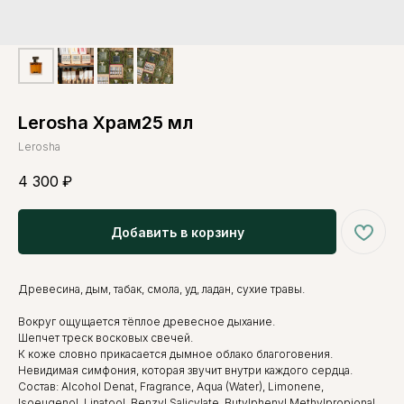
Lerosha Храм25 мл
Lerosha
4 300
₽
Добавить в корзину
Древесина, дым, табак, смола, уд, ладан, сухие травы.
Вокруг ощущается тёплое древесное дыхание.
Шепчет треск восковых свечей.
К коже словно прикасается дымное облако благоговения.
Невидимая симфония, которая звучит внутри каждого сердца.
Состав: Alcohol Denat, Fragrance, Aqua (Water), Limonene,
Isoeugenol, Linatool, Benzyl Salicylate, Butylphenyl Methylpropional,