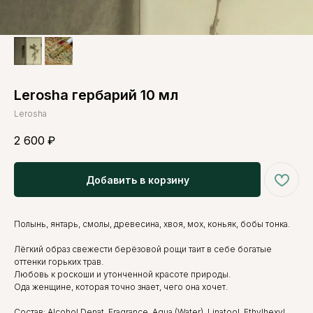
Lerosha гербарий 10 мл
Lerosha
2 600
₽
Добавить в корзину
Полынь, янтарь, смолы, древесина, хвоя, мох, коньяк, бобы тонка.
Лёгкий образ свежести берёзовой рощи таит в себе богатые
оттенки горьких трав.
Любовь к роскоши и утонченной красоте природы.
Ода женщине, которая точно знает, чего она хочет.
Состав: Alcohol Denat, Fragrance, Aqua (Water), Linatool, Ethylhexyl,