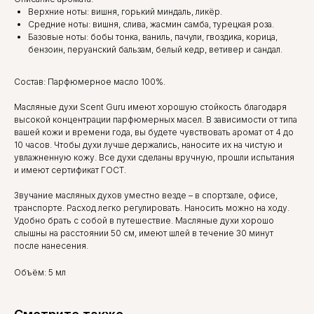
Верхние ноты: вишня, горький миндаль, ликёр.
Средние ноты: вишня, слива, жасмин самба, турецкая роза.
Базовые ноты: бобы тонка, ваниль, пачули, гвоздика, корица,
бензоин, перуанский бальзам, белый кедр, ветивер и сандал.
Состав: Парфюмерное масло 100%.
Масляные духи Scent Guru имеют хорошую стойкость благодаря
высокой концентрации парфюмерных масел. В зависимости от типа
вашей кожи и времени года, вы будете чувствовать аромат от 4 до
10 часов. Чтобы духи лучше держались, наносите их на чистую и
увлажненную кожу. Все духи сделаны вручную, прошли испытания
и имеют сертификат ГОСТ.
Звучание масляных духов уместно везде – в спортзале, офисе,
транспорте. Расход легко регулировать. Наносить можно на ходу.
Удобно брать с собой в путешествие. Масляные духи хорошо
слышны на расстоянии 50 см, имеют шлей в течение 30 минут
после нанесения.
Объём: 5 мл