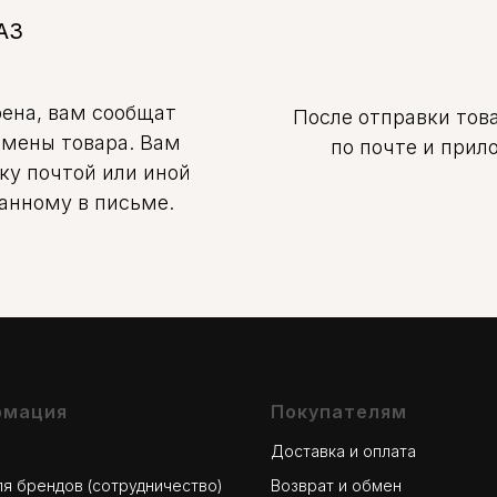
АЗ
рена, вам сообщат
После отправки това
амены товара. Вам
по почте и при
ку почтой или иной
занному в письме.
рмация
Покупателям
Доставка и оплата
для брендов (сотрудничество)
Возврат и обмен