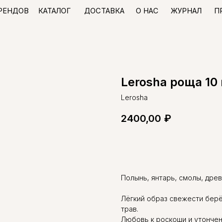
КАТАЛОГ
ДОСТАВКА
О НАС
ЖУРНАЛ
ПРОГРАММА ЛО
В
Lerosha роща 10
Lerosha
2400,00
₽
Добавить в корзину
Полынь, янтарь, смолы, древе
Лёгкий образ свежести берё
трав.
Любовь к роскоши и утончен