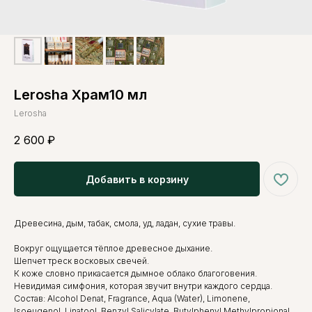
Lerosha Храм10 мл
Lerosha
2 600
₽
Добавить в корзину
Древесина, дым, табак, смола, уд, ладан, сухие травы.
Вокруг ощущается тёплое древесное дыхание.
Шепчет треск восковых свечей.
К коже словно прикасается дымное облако благоговения.
Невидимая симфония, которая звучит внутри каждого сердца.
Состав: Alcohol Denat, Fragrance, Aqua (Water), Limonene,
Isoeugenol, Linatool, Benzyl Salicylate, Butylphenyl Methylpropional,