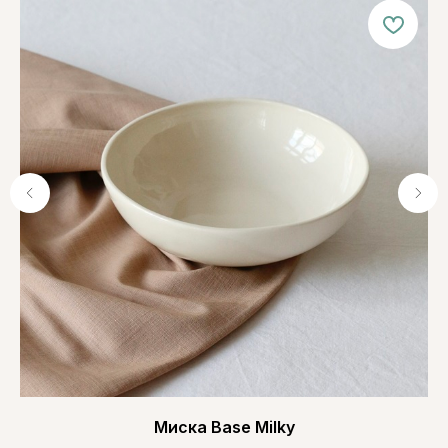
Миска Base Milky
Т