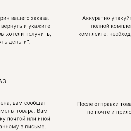
крин вашего заказа.
Аккуратно упакуйт
 вернуть и укажите
полной компле
вы хотели получить,
комплекте, необход
ть деньги".
АЗ
рена, вам сообщат
После отправки това
амены товара. Вам
по почте и при
ку почтой или иной
занному в письме.