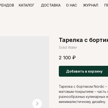
КАТАЛОГ
ДОСТАВКА
О НАС
ЖУРНАЛ
ПРОГРАММА ЛО
В
Тарелка c борти
Solid Water
2 100
₽
Добавить в корзину
Тарелка c бортиком Nordic –
матовым покрытием – часть 
разнообразных кулинарных 
минималистичному дизайну.