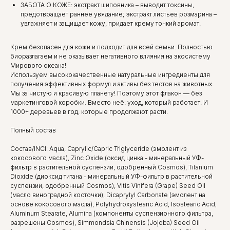
ЗАБОТА О КОЖЕ: экстракт шиповника – выводит токсины,
предотвращает раннее увядание; экстракт листьев розмарина –
увлажняет и защищает кожу, придает крему тонкий аромат.
Крем безопасен для кожи и подходит для всей семьи. Полностью
биоразлагаем и не оказывает негативного влияния на экосистему
Мирового океана!
Используем высококачественные натуральные ингредиенты для
получения эффективных формул и активы без тестов на животных.
Мы за чистую и красивую планету! Поэтому этот флакон — без
маркетинговой коробки. Вместо неё: уход, который работает. И
1000+ деревьев в год, которые продолжают расти.
Полный состав
Состав/INCI: Aqua, Caprylic/Capric Triglyceride (эмолент из
кокосового масла), Zinc Oxide (оксид цинка - минеральный УФ-
фильтр в растительной суспензии, одобренный Cosmos), Titanium
Dioxide (диоксид титана - минеральный УФ-фильтр в растительной
суспензии, одобренный Cosmos), Vitis Vinifera (Grape) Seed Oil
(масло виноградной косточки), Dicaprylyl Carbonate (эмолент на
основе кокосового масла), Polyhydroxystearic Acid, Isostearic Acid,
Aluminum Stearate, Alumina (компоненты суспензионного фильтра,
разрешены Cosmos), Simmondsia Chinensis (Jojoba) Seed Oil