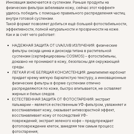
Инновация заключается в суспензии. Раньше продукты на
физических фильтрах забеливали кожу, сейчас этот «эффект»
удалось победить с помощью правильного распределения частиц
внутри готовой суспензии.
Такой формат позволяет добиться ещё большей фотостабильности,
эффективности, полной натуральности и прозрачности на коже.
Как и за счёт чего работает:
НАДЕЖНАЯ ЗАЩИТА ОТ UVA/UVB ИЗЛУЧЕНИЯ: физические
фильтры оксида цинка и диоксида титана в растительной
суспензии (сертифицированы COSMOS) – фотостабильны,
доказано не проникают в кожу, безопасны для окружающей
среды.
ЛЕГКАЯ И НЕ БЕЛЯЩАЯ КОНСИСТЕНЦИЯ: дикапилилил карбонат
придает крему мягкую бархатистую текстуру, а инновационные
физические фильтры в форме суспензии отлично
распределяются по коже, быстро впитывается, не оставляет
жирных и белых следов.
ЕСТЕСТВЕННАЯ ЗАЩИТА ОТ ФОТОСТАРЕНИЯ: экстракт
пальмарии – является естественным УФ-фильтром, увлажняет и
восстанавливает кожу, оказывает антивозрастной эффект,
восстанавливает кожу от последствий УФ-
повреждений; экстракт зеленого кофе – предупреждает
фотоповреждение клеток, замедляя тем самым процесс
фотостарения;