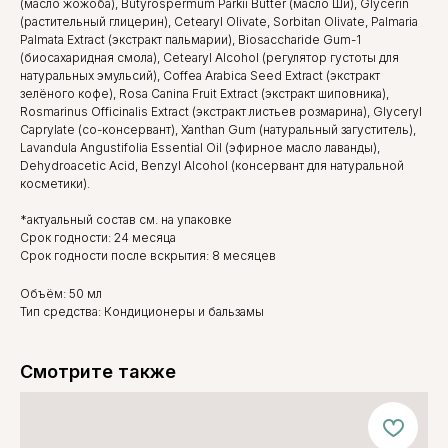
(масло жожоба), Butyrospermum Parkii Butter (масло Ши), Glycerin
(растительный глицерин), Cetearyl Olivate, Sorbitan Olivate, Palmaria
Palmata Extract (экстракт пальмарии), Biosaccharide Gum-1
(биосахаридная смола), Cetearyl Alcohol (регулятор густоты для
натуральных эмульсий), Coffea Arabica Seed Extract (экстракт
зелёного кофе), Rosa Canina Fruit Extract (экстракт шиповника),
Rosmarinus Officinalis Extract (экстракт листьев розмарина), Glyceryl
Caprylate (со-консервант), Xanthan Gum (натуральный загуститель),
Lavandula Angustifolia Essential Oil (эфирное масло лаванды),
Dehydroacetic Acid, Benzyl Alcohol (консервант для натуральной
косметики).
*актуальный состав см. на упаковке
Срок годности: 24 месяца
Срок годности после вскрытия: 8 месяцев
Объём: 50 мл
Тип средства: Кондиционеры и бальзамы
Смотрите также